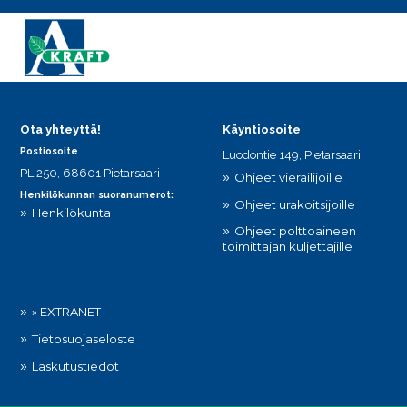
Ota yhteyttä!
Käyntiosoite
Postiosoite
Luodontie 149, Pietarsaari
PL 250, 68601 Pietarsaari
Ohjeet vierailijoille
Henkilökunnan suoranumerot:
Ohjeet urakoitsijoille
Henkilökunta
Ohjeet polttoaineen
toimittajan kuljettajille
» EXTRANET
Tietosuojaseloste
Laskutustiedot