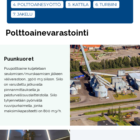
4. POLTTOAINESYÖTTÖ
5. KATTILA
6. TURBIINI
7. JAKELU
Polttoainevarastointi
Puunkuoret
Puupolttoaine kuljetetaan
seulomisen/murskaamisen jälkeen
välivarastoon, 3500 m3 siiloon. Siilo
on varustettu jatkuvalla
pinnanmittauksella ja
paloturvallisuuslaitteistolla. Siilo
tyhjennetään pyörivällä
ruuvipurkaimella, jonka
maksimikapasiteetti on 800 m3/h.