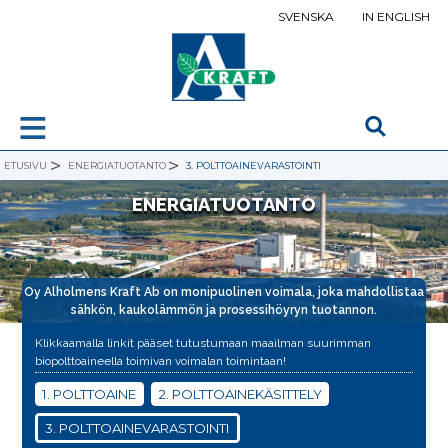
SVENSKA
IN ENGLISH
≡
>
>
ETUSIVU
ENERGIATUOTANTO
3. POLTTOAINEVARASTOINTI
ENERGIATUOTANTO
Oy Alholmens Kraft Ab on monipuolinen voimala, joka mahdollistaa
sähkön, kaukolämmön ja prosessihöyryn tuotannon.
Klikkaamalla linkit pääset tutustumaan maailman suurimman
biopolttoaineella toimivan voimalan toimintaan!
1. POLTTOAINE
2. POLTTOAINEKÄSITTELY
3. POLTTOAINEVARASTOINTI