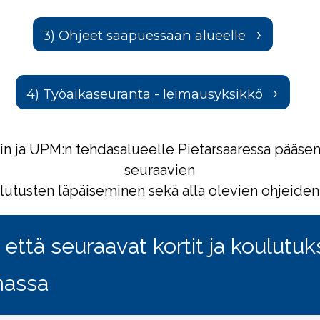
3) Ohjeet saapuessaan alueelle
4) Työaikaseuranta - leimausyksikkö
in ja UPM:n tehdasalueelle Pietarsaaressa pääse
seuraavien
ulutusten läpäiseminen sekä alla olevien ohjeiden
, että seuraavat kortit ja koulutu
massa