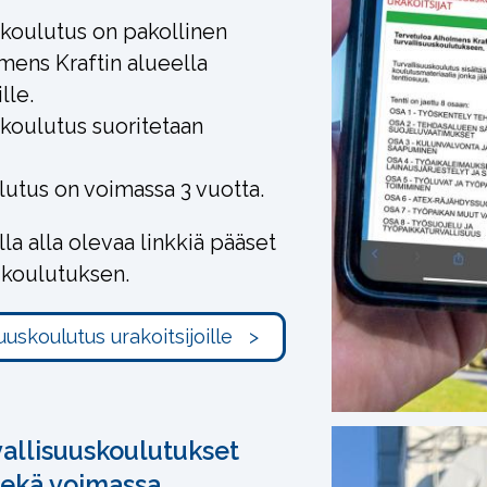
skoulutus on pakollinen
lmens Kraftin alueella
lle.
skoulutus suoritetaan
utus on voimassa 3 vuotta.
a alla olevaa linkkiä pääset
 koulutuksen.
vallisuuskoulutukset
sekä voimassa