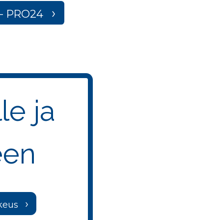
ä - PRO24
le ja
een
keus