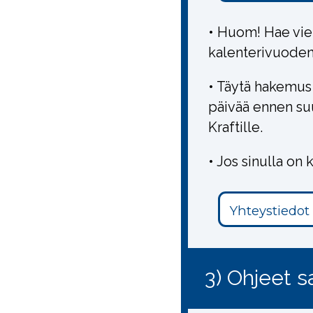
• Huom! Hae vie
kalenterivuoden 
• Täytä hakemus 
päivää ennen su
Kraftille.
• Jos sinulla on 
Yhteystiedot
3) Ohjeet 