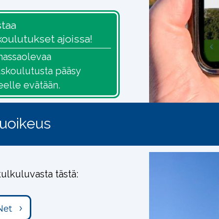
staa
koulutukset ajoissa!
massaolevaa
uskoulutusta pääsy
elle evätään.
kuoikeus
ulkuluvasta tästä:
Net