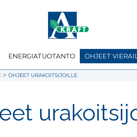
ENERGIATUOTANTO
OHJEET VIERAIL
>
E
OHJEET URAKOITSIJOILLE
eet urakoitsijo