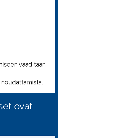
miseen vaaditaan
 noudattamista.
kset ovat