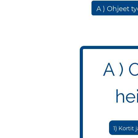
A ) Ohjeet ty
A ) 
he
1) Kortit