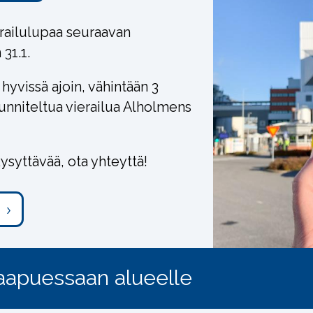
railulupaa seuraavan
31.1.
hyvissä ajoin, vähintään 3
unniteltua vierailua Alholmens
kysyttävää, ota yhteyttä!
saapuessaan alueelle