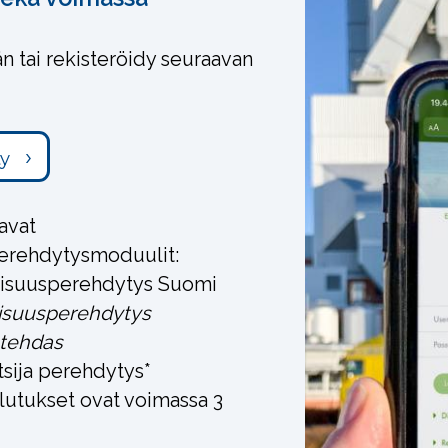
än tai rekisteröidy seuraavan
ty
avat
perehdytysmoduulit:
lisuusperehdytys Suomi
lisuusperehdytys
 tehdas
tsija perehdytys*
utukset ovat voimassa 3