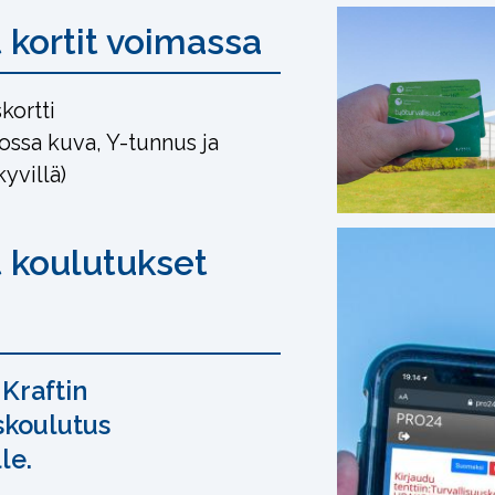
 kortit voimassa
kortti
jossa kuva, Y-tunnus ja
yvillä)
 koulutukset
Kraftin
skoulutus
lle.