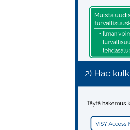
Muista uudi
turvallisuus
• Ilman voi
turvallisu
tehdasalue
2) Hae kul
Täytä hakemus k
VISY Access 