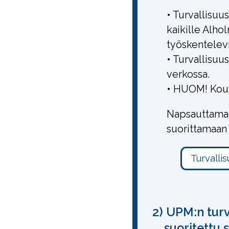
• Turvallisuu
kaikille Alho
työskentelevi
• Turvallisuu
verkossa.
• HUOM! Koul
Napsauttamall
suorittamaan
2) UPM:n tur
suoritettu 