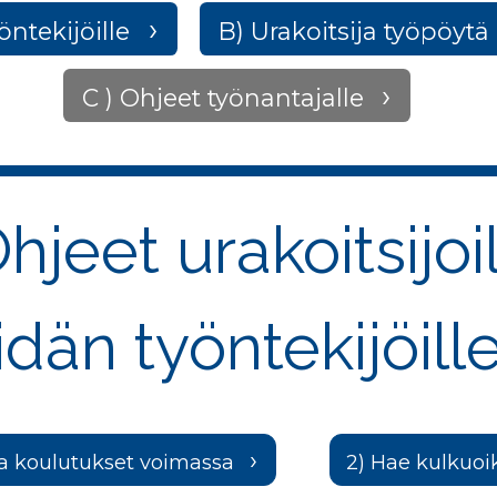
öntekijöille
B) Urakoitsija työpöyt
C ) Ohjeet työnantajalle
Ohjeet urakoitsijoil
idän työntekijöill
 ja koulutukset voimassa
2) Hae kulkuoi