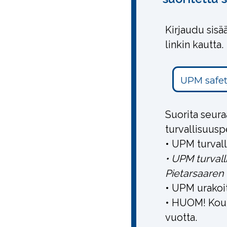
Kirjaudu sisä
linkin kautta.
UPM safe
Suorita seura
turvallisuus
• UPM turval
• UPM turval
Pietarsaaren
• UPM urakoi
• HUOM! Koul
vuotta.