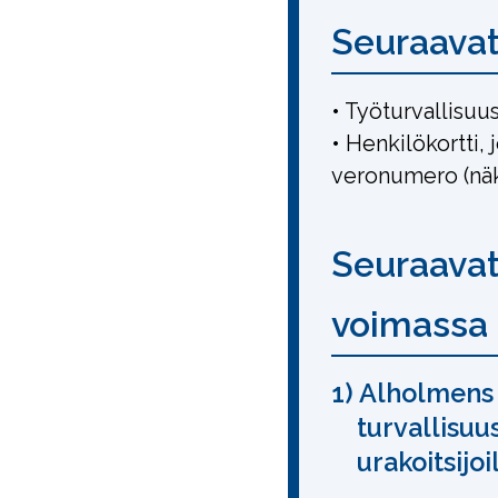
Seuraavat
• Työturvallisuus
• Henkilökortti, 
veronumero (näk
Seuraavat
voimassa
1) Alholmens 
turvallisuu
urakoitsijoi