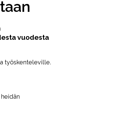
taan
n
desta vuodesta
a työskenteleville.
a heidän