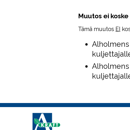
Muutos ei koske 
Tämä muutos
EI
kos
Alholmens 
kuljettajall
Alholmens 
kuljettajall