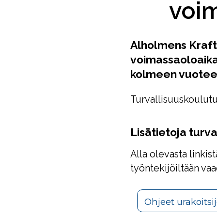
voi
Alholmens Krafti
voimassaoloaika
kolmeen vuotee
Turvallisuuskoulutu
Lisätietoja turv
Alla olevasta linkist
työntekijöiltään va
Ohjeet urakoitsij