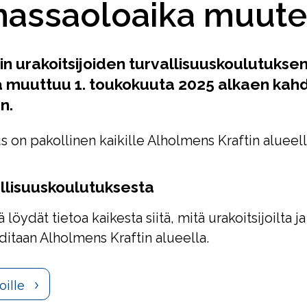
massaoloaika muute
n urakoitsijoiden turvallisuuskoulutukse
 muuttuu 1. toukokuuta 2025 alkaen kah
n.
s on pakollinen kaikille Alholmens Kraftin alueell
allisuuskoulutuksesta
ä löydät tietoa kaikesta siitä, mitä urakoitsijoilta j
aditaan Alholmens Kraftin alueella.
oille