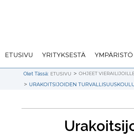
ETUSIVU
YRITYKSESTÄ
YMPÄRISTÖ
>
Olet Tässä:
OHJEET VIERAILIJOILL
ETUSIVU
>
URAKOITSIJOIDEN TURVALLISUUSKOU
Urakoitsi