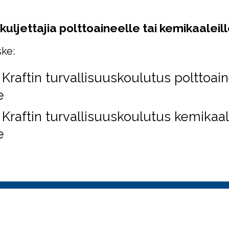
kuljettajia polttoaineelle tai kemikaaleil
ke:
Kraftin turvallisuuskoulutus polttoain
e
Kraftin turvallisuuskoulutus kemikaali
e