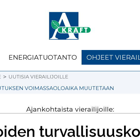
ENERGIATUOTANTO
OHJEET VIERAIL
>
E
UUTISIA VIERAILIJOILLE
LUTUKSEN VOIMASSAOLOAIKA MUUTETAAN
Ajankohtaista vierailijoille:
joiden turvallisuusk