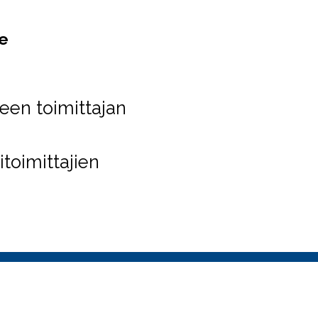
le
een toimittajan
toimittajien