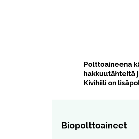
Polttoaineena k
hakkuutähteitä j
Kivihiili on lisäp
Biopolttoaineet