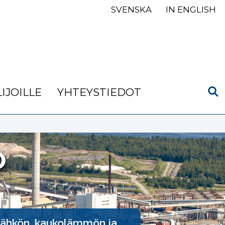
SVENSKA
IN ENGLISH
IJOILLE
YHTEYSTIEDOT
O
 sähkön, kaukolämmön ja