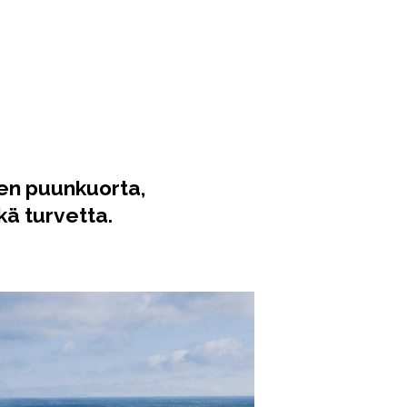
ten puunkuorta,
kä turvetta.