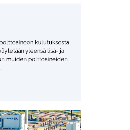
polttoaineen kulutuksesta
käytetään yleensä lisä- ja
kun muiden polttoaineiden
.