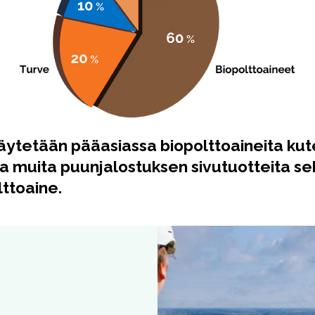
äytetään pääasiassa biopolttoaineita ku
a muita puunjalostuksen sivutuotteita se
olttoaine.