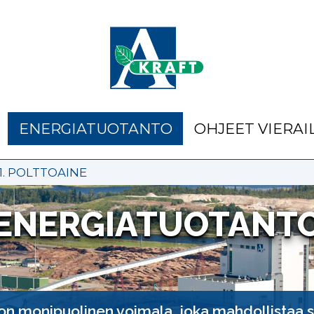
ENERGIATUOTANTO
OHJEET VIERAIL
1. POLTTOAINE
ENERGIATUOTANT
on monipuolinen voimala, joka mahdollistaa