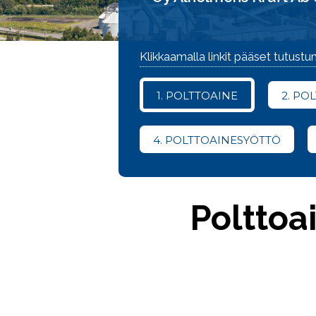
Klikkaamalla linkit pääset tutus
1. POLTTOAINE
2. PO
4. POLTTOAINESYÖTTÖ
Polttoa