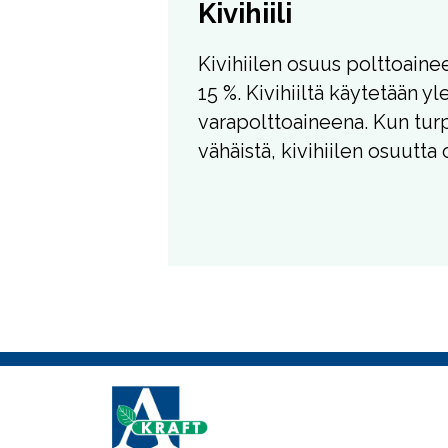
Kivihiili
Kivihiilen osuus polttoaine
15 %. Kivihiiltä käytetään yl
varapolttoaineena. Kun tur
vähäistä, kivihiilen osuutta 