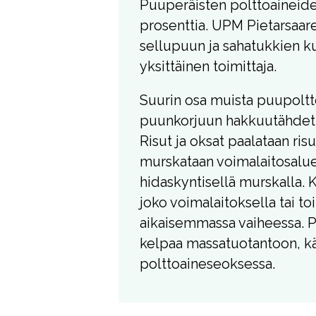
Puuperäisten polttoaineid
prosenttia. UPM Pietarsaare
sellupuun ja sahatukkien ku
yksittäinen toimittaja.
Suurin osa muista puupoltt
puunkorjuun hakkuutähdett
Risut ja oksat paalataan ris
murskataan voimalaitosaluee
hidaskyntisellä murskalla.
joko voimalaitoksella tai t
aikaisemmassa vaiheessa. P
kelpaa massatuotantoon, k
polttoaineseoksessa.