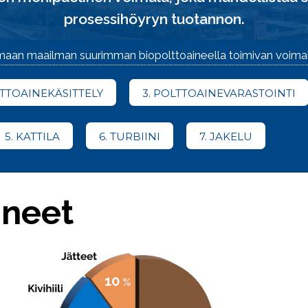
prosessihöyryn tuotannon.
tumaan maailman suurimman biopolttoaineella toimivan voima
LTTOAINEKÄSITTELY
3. POLTTOAINEVARASTOINTI
5. KATTILA
6. TURBIINI
7. JAKELU
ineet