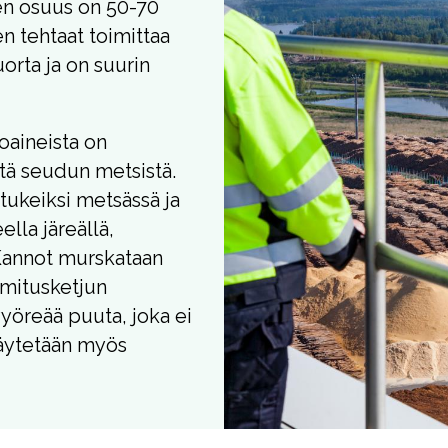
en osuus on 50-70
n tehtaat toimittaa
orta ja on suurin
oaineista on
ä seudun metsistä.
utukeiksi metsässä ja
lla järeällä,
 Kannot murskataan
oimitusketjun
yöreää puuta, joka ei
äytetään myös