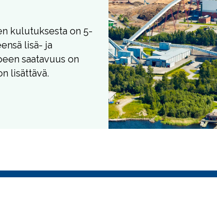
en kulutuksesta on 5-
eensä lisä- ja
peen saatavuus on
on lisättävä.