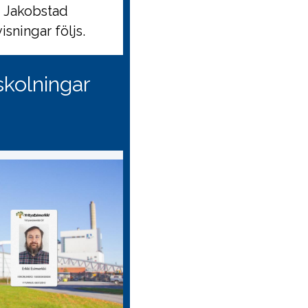
i Jakobstad
sningar följs.
skolningar