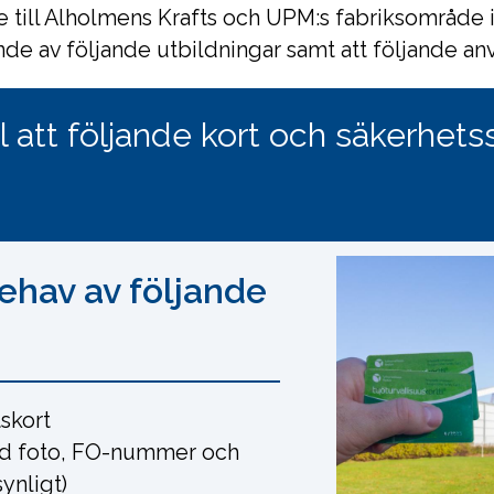
äde till Alholmens Krafts och UPM:s fabriksområde 
nde av följande utbildningar samt att följande anvi
ll att följande kort och säkerhets
nehav av följande
skort
ed foto, FO-nummer och
ynligt)