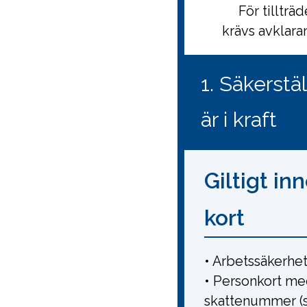
För tilltr
krävs avklara
1. Säkerstä
är i kraft
Giltigt in
kort
• Arbetssäkerhet
• Personkort m
skattenummer (s