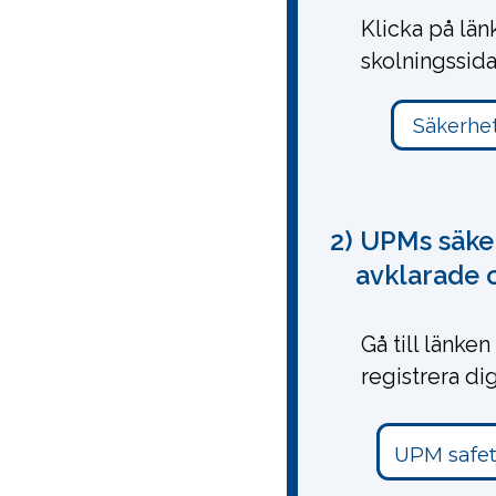
Klicka på länk
skolningssida
2) UPMs säke
avklarade o
Gå till länke
registrera dig
UPM safe