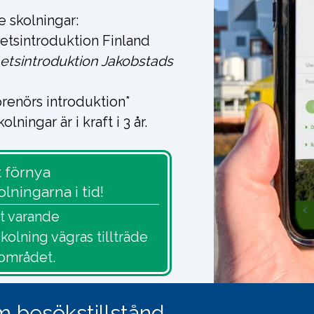
e skolningar:
etsintroduktion Finland
etsintroduktion Jakobstads
renörs introduktion*
lningar är i kraft i 3 år.
t förnya
lningarna i tid!
ft varande
kolning vägras tillträde
ksområdet.
m besökstillstånd