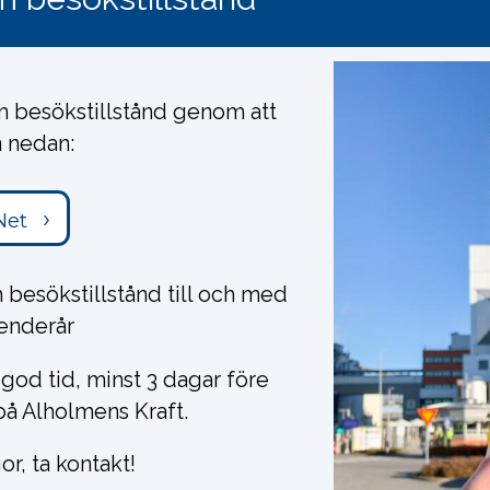
m besökstillstånd genom att
n nedan:
Net
 besökstillstånd till och med
lenderår
i god tid, minst 3 dagar före
på Alholmens Kraft.
or, ta kontakt!