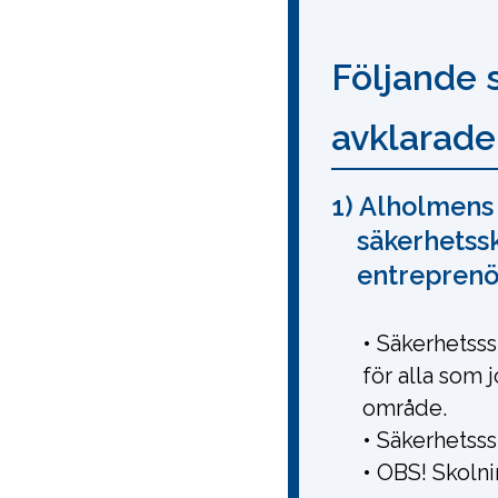
Följande 
avklarade
1) Alholmens
säkerhetssk
entreprenö
• Säkerhetsss
för alla som 
område.
• Säkerhetss
• OBS! Skolnin