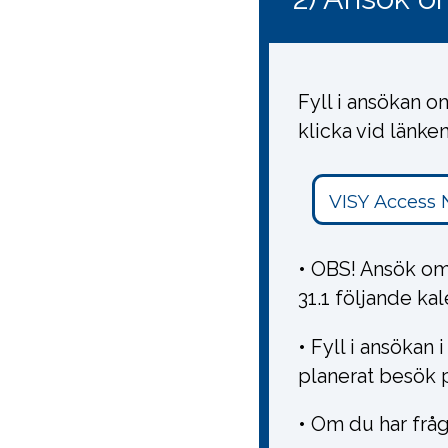
Fyll i ansökan o
klicka vid länke
VISY Access 
• OBS! Ansök om
31.1 följande ka
• Fyll i ansökan 
planerat besök 
• Om du har fråg