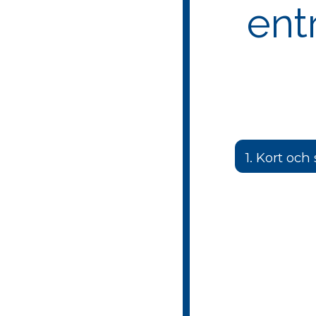
ent
1. Kort och