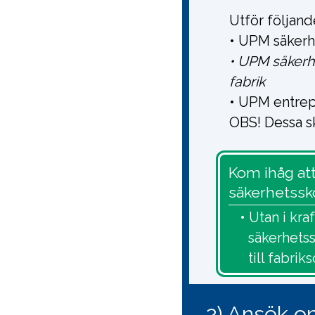
Utför följand
• UPM säkerh
• UPM säkerh
fabrik
• UPM entrep
OBS! Dessa sko
Kom ihåg at
säkerhetssko
• Utan i kra
säkerhetss
till fabri
2) Ansök o