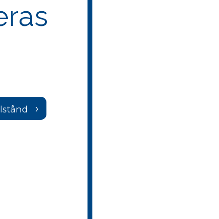
eras
llstånd