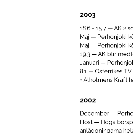
2003
18.6 - 15.7 — AK 2
Maj — Perhonjoki kö
Maj — Perhonjoki köp
19.3 — AK blir medl
Januari — Perhonjok
8.1 — Österrikes TV
• Alholmens Kraft h
2002
December — Perhonjo
Höst — Höga börspr
anläggningarna hel