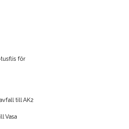
usflis för
fall till AK2
ll Vasa