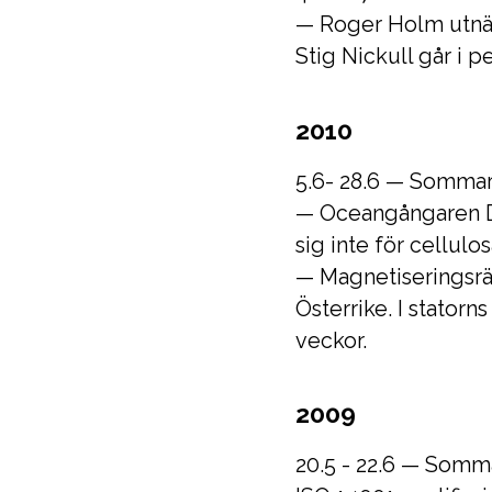
— Roger Holm utnämn
Stig Nickull går i p
2010
5.6- 28.6 — Somma
— Oceangångaren Di
sig inte för cellulos
— Magnetiseringsräl
Österrike. I statorn
veckor.
2009
20.5 - 22.6 — Som