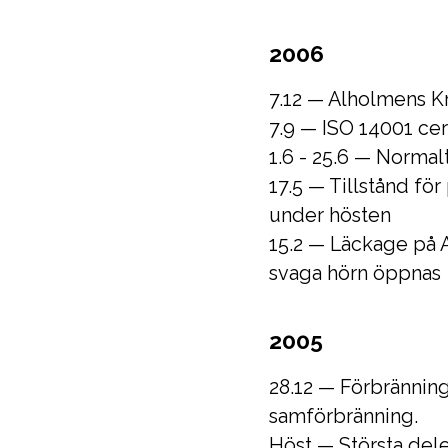
2006
7.12 — Alholmens Kra
7.9 — ISO 14001 cert
1.6 - 25.6 — Norma
17.5 — Tillstånd för
under hösten
15.2 — Läckage på 
svaga hörn öppnas
2005
28.12 — Förbränning 
samförbränning.
Höst — Största del