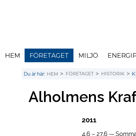
HEM
FÖRETAGET
MILJÖ
ENERGI
>
>
>
Du är här:
FÖRETAGET
HISTORIK
K
HEM
Alholmens Kraft
2011
4.6 – 27.6 — Somm