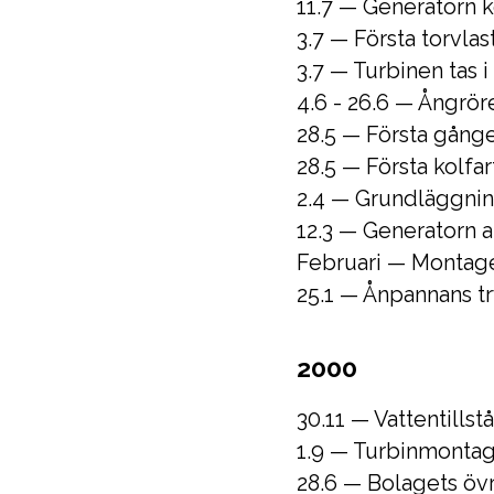
11.7 — Generatorn k
3.7 — Första torvla
3.7 — Turbinen tas i
4.6 - 26.6 — Ångrör
28.5 — Första gånge
28.5 — Första kolfa
2.4 — Grundläggnin
12.3 — Generatorn a
Februari — Montage
25.1 — Ånpannans t
2000
30.11 — Vattentillst
1.9 — Turbinmontag
28.6 — Bolagets övr