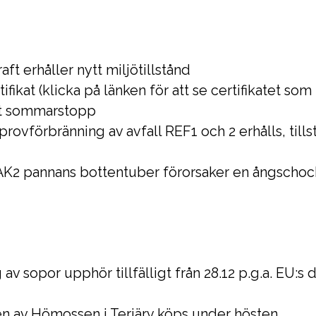
ft erhåller nytt miljötillstånd
ifikat (klicka på länken för att se certifikatet som
lt sommarstopp
 provförbränning av avfall REF1 och 2 erhålls, till
AK2 pannans bottentuber förorsaker en ångschoc
av sopor upphör tillfälligt från 28.12 p.g.a. EU:s 
en av Hömossen i Terjärv köps under hösten.