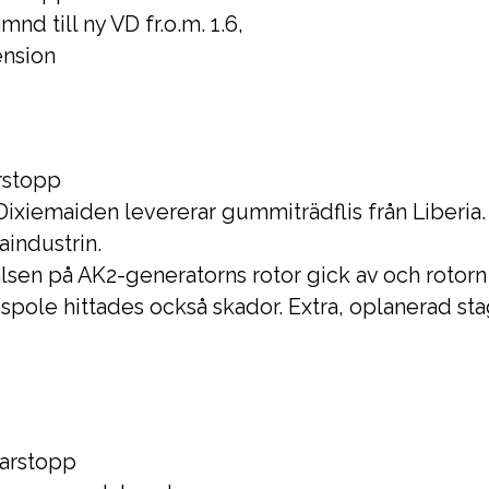
d till ny VD fr.o.m. 1.6,
ension
rstopp
xiemaiden levererar gummiträdflis från Liberia
aindustrin.
sen på AK2-generatorns rotor gick av och rotorn
s spole hittades också skador. Extra, oplanerad st
marstopp