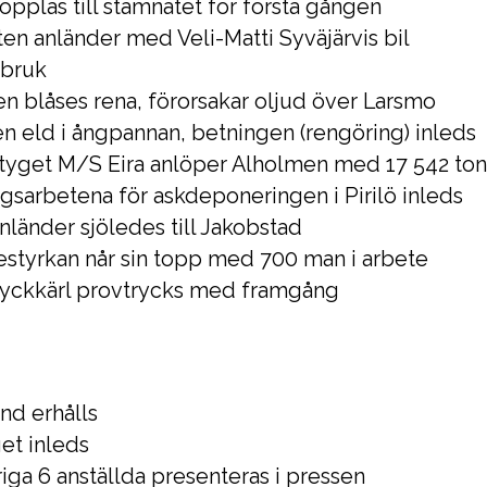
opplas till stamnätet för första gången
sten anländer med Veli-Matti Syväjärvis bil
 bruk
en blåses rena, förorsakar oljud över Larsmo
n eld i ångpannan, betningen (rengöring) inleds
rtyget M/S Eira anlöper Alholmen med 17 542 ton
gsarbetena för askdeponeringen i Pirilö inleds
nländer sjöledes till Jakobstad
styrkan når sin topp med 700 man i arbete
ryckkärl provtrycks med framgång
ånd erhålls
et inleds
iga 6 anställda presenteras i pressen