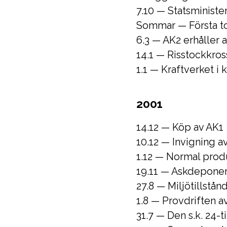
7.10 — Statsminist
Sommar — Första to
6.3 — AK2 erhåller a
14.1 — Risstockkro
1.1 — Kraftverket i 
2001
14.12 — Köp av AK1
10.12 — Invigning a
1.12 — Normal produ
19.11 — Askdeponeri
27.8 — Miljötillstån
1.8 — Provdriften a
31.7 — Den s.k. 24