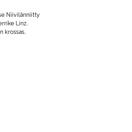
Niivilänniitty
rrike Linz.
n krossas.