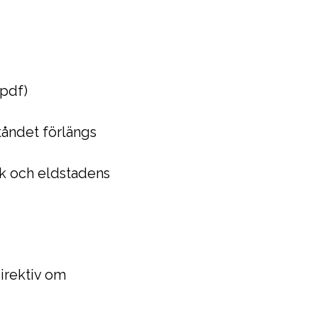
 pdf)
ståndet förlängs
k och eldstadens
direktiv om