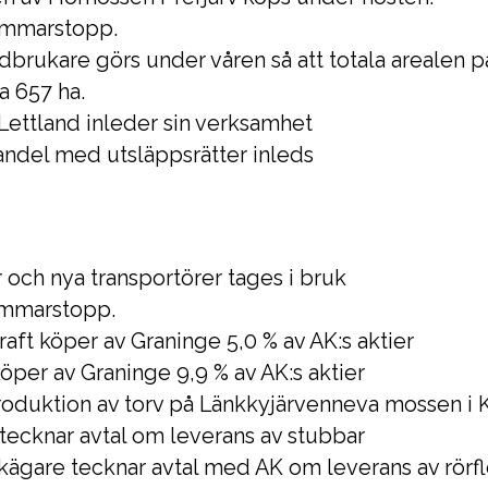
sommarstopp.
dbrukare görs under våren så att totala arealen p
ca 657 ha.
a Lettland inleder sin verksamhet
handel med utsläppsrätter inleds
r och nya transportörer tages i bruk
sommarstopp.
raft köper av Graninge 5,0 % av AK:s aktier
öper av Graninge 9,9 % av AK:s aktier
roduktion av torv på Länkkyjärvenneva mossen i 
ecknar avtal om leverans av stubbar
rkägare tecknar avtal med AK om leverans av rörf