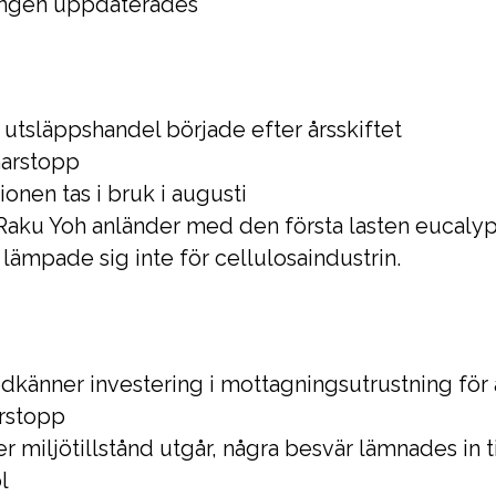
ringen uppdaterades
utsläppshandel började efter årsskiftet
marstopp
onen tas i bruk i augusti
ku Yoh anländer med den första lasten eucalypt
 lämpade sig inte för cellulosaindustrin.
dkänner investering i mottagningsutrustning för av
rstopp
r miljötillstånd utgår, några besvär lämnades in ti
l