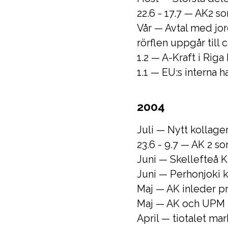
22.6 - 17.7 — AK2 
Vår — Avtal med jor
rörflen uppgår till 
1.2 — A-Kraft i Rig
1.1 — EU:s interna 
2004
Juli — Nytt kollage
23.6 - 9.7 — AK 2 
Juni — Skellefteå K
Juni — Perhonjoki k
Maj — AK inleder p
Maj — AK och UPM t
April — tiotalet ma