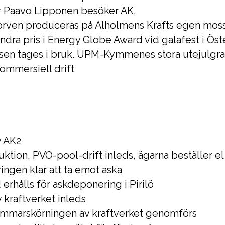
er Paavo Lipponen besöker AK.
rven produceras på Alholmens Krafts egen mosse 
ndra pris i Energy Globe Award vid galafest i Öste
ssen tages i bruk. UPM-Kymmenes stora utejulgra
kommersiell drift
v AK2
ktion, PVO-pool-drift inleds, ägarna beställer el
ngen klar att ta emot aska
d erhålls för askdeponering i Pirilö
v kraftverket inleds
-timmarskörningen av kraftverket genomförs