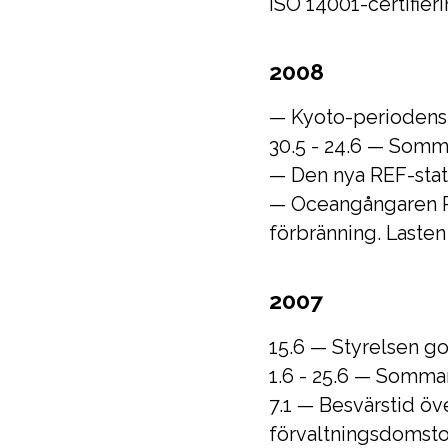
ISO 14001-certifie
2008
— Kyoto-periodens 
30.5 - 24.6 — Som
— Den nya REF-stati
— Oceangångaren Ra
förbränning. Lasten
2007
15.6 — Styrelsen go
1.6 - 25.6 — Somma
7.1 — Besvärstid öve
förvaltningsdomsto