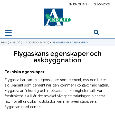
IN ENGLISH
SUOMEKSI
≡
>
>
>
HEM
MILJÖ
SIDOPRODUKTER
FLYGASKANS EGENSKAPER
Flygaskans egenskaper och
askbyggnation
Tekniska egenskaper
Flygaska har samma egenskaper som cement, dvs den beter
sig likadant som cement när den kommer i kontakt med vatten.
Flygaska är finkornig och motsvarar till kornigheten silt. För
frostriskens skull är det mycket viktigt att torkningen planeras
rätt. För att undvika frostskador kan man även stabilisera
flygaskan med cement.