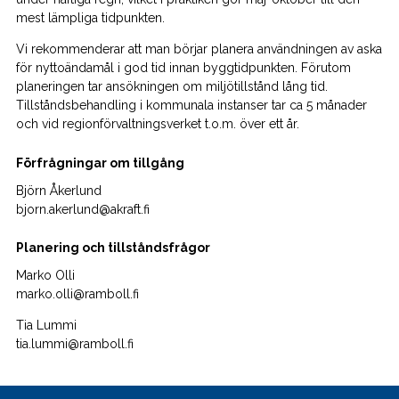
mest lämpliga tidpunkten.
Vi rekommenderar att man börjar planera användningen av aska
för nyttoändamål i god tid innan byggtidpunkten. Förutom
planeringen tar ansökningen om miljötillstånd lång tid.
Tillståndsbehandling i kommunala instanser tar ca 5 månader
och vid regionförvaltningsverket t.o.m. över ett år.
Förfrågningar om tillgång
Björn Åkerlund
bjorn.akerlund@akraft.fi
Planering och tillståndsfrågor
Marko Olli
marko.olli@ramboll.fi
Tia Lummi
tia.lummi@ramboll.fi