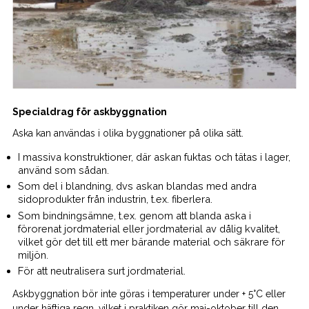
Specialdrag för askbyggnation
Aska kan användas i olika byggnationer på olika sätt.
I massiva konstruktioner, där askan fuktas och tätas i lager,
använd som sådan.
Som del i blandning, dvs askan blandas med andra
sidoprodukter från industrin, t.ex. fiberlera.
Som bindningsämne, t.ex. genom att blanda aska i
förorenat jordmaterial eller jordmaterial av dålig kvalitet,
vilket gör det till ett mer bärande material och säkrare för
miljön.
För att neutralisera surt jordmaterial.
Askbyggnation bör inte göras i temperaturer under + 5°C eller
under häftiga regn, vilket i praktiken gör maj-oktober till den