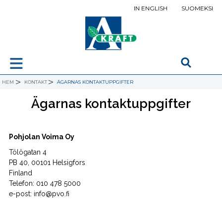
IN ENGLISH
SUOMEKSI
≡
>
>
HEM
KONTAKT
ÄGARNAS KONTAKTUPPGIFTER
Ägarnas kontaktuppgifter
Pohjolan Voima Oy
Tölögatan 4
PB 40, 00101 Helsigfors
Finland
Telefon: 010 478 5000
e-post: info@pvo.fi