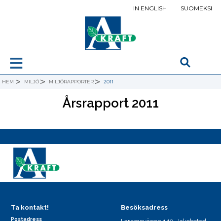
IN ENGLISH
SUOMEKSI
≡
>
>
>
HEM
MILJÖ
MILJÖRAPPORTER
2011
Årsrapport 2011
Ta kontakt!
Besöksadress
Postadress