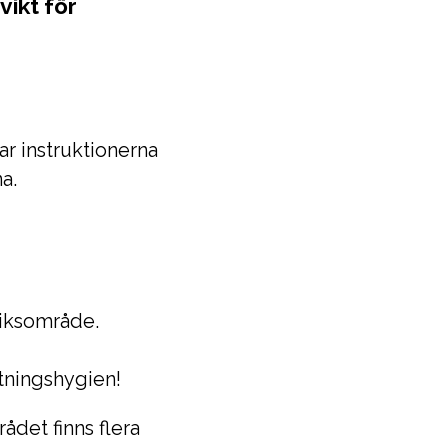
ikt för
r instruktionerna
a.
riksområde.
tningshygien!
ådet finns flera