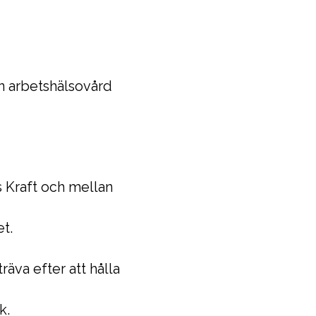
n arbetshälsovård
s Kraft och mellan
t.
äva efter att hålla
k.