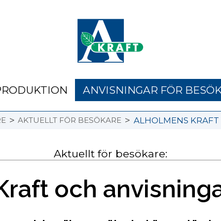
PRODUKTION
ANVISNINGAR FÖR BESÖ
>
>
RE
AKTUELLT FÖR BESÖKARE
ALHOLMENS KRAFT
Aktuellt för besökare:
raft och anvisninga