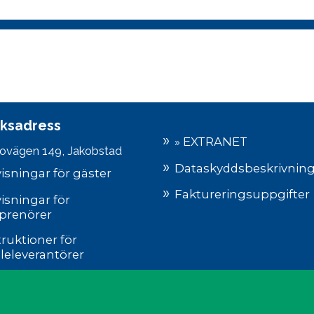
ksadress
» EXTRANET
ovägen 149, Jakobstad
Dataskyddsbeskrivnin
isningar för gäster
Faktureringsuppgifter
isningar för
prenörer
truktioner för
leleverantörer