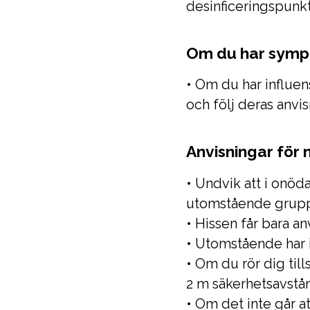
desinficeringspunkt
Om du har sym
• Om du har influe
och följ deras anvis
Anvisningar för 
• Undvik att i onöd
utomstående grupp
• Hissen får bara a
• Utomstående har in
• Om du rör dig til
2 m säkerhetsavstå
• Om det inte går a