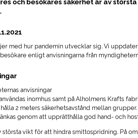
es och besökares säkerhet är av största v
.
1.2021
jer med hur pandemin utvecklar sig. Vi uppdatera
 besökare enligt anvisningarna från myndighetern
ingar
eternas anvisningar
 användas inomhus samt på Alholmens Krafts fab
tt hålla 2 meters säkerhetsavstånd mellan grupper.
 sänkas genom att upprätthålla god hand- och hos
törsta vikt för att hindra smittospridning. På omr