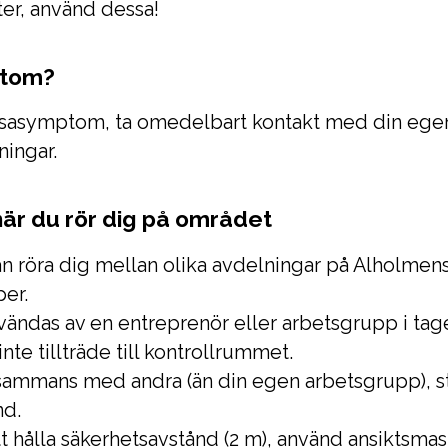
er, använd dessa!
ptom?
nsasymptom, ta omedelbart kontakt med din ege
ningar.
när du rör dig på området
an röra dig mellan olika avdelningar på Alholmen
er.
nvändas av en entreprenör eller arbetsgrupp i tage
te tillträde till kontrollrummet.
lsammans med andra (än din egen arbetsgrupp), str
nd.
tt hålla säkerhetsavstånd (2 m), använd ansiktsmas