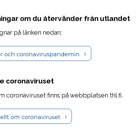
sningar om du återvänder från utlandet
gnar på länken nedan:
sor och coronaviruspandemin
de coronaviruset
m coronaviruset finns på webbplatsen thl.fi.
uellt om coronaviruset