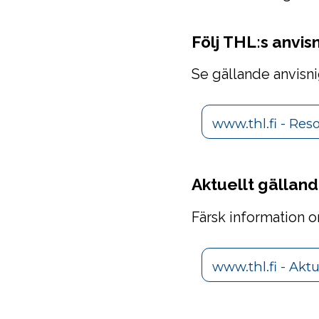
Följ THL:s anvi
Se gällande anvisni
www.thl.fi - Re
Aktuellt gällan
Färsk information o
www.thl.fi - Akt