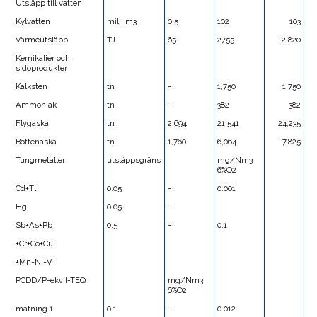
Utsläpp till vatten
Kylvatten
milj. m3
0.5
102
103
Värmeutsläpp
TJ
65
2755
2,820
Kemikalier och
sidoprodukter
Kalksten
tn
-
1,750
1,750
Ammoniak
tn
-
382
382
Flygaska
tn
2,694
21,541
24,235
Bottenaska
tn
1,760
6,064
7,825
Tungmetaller
utsläppsgräns
mg/Nm3
6%O2
Cd+Tl
0.05
-
0.001
Hg
0.05
-
Sb+As+Pb
0.5
-
0.1
+Cr+Co+Cu
+Mn+Ni+V
PCDD/P-ekv I-TEQ
mg/Nm3
6%O2
mätning 1
0.1
-
0.012