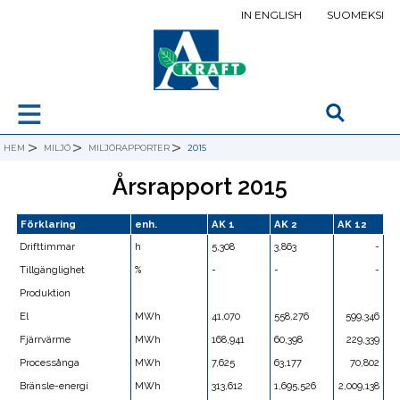
IN ENGLISH
SUOMEKSI
≡
>
>
>
HEM
MILJÖ
MILJÖRAPPORTER
2015
Årsrapport 2015
Förklaring
enh.
AK 1
AK 2
AK 12
Drifttimmar
h
5,308
3,863
-
Tillgänglighet
%
-
-
-
Produktion
El
MWh
41,070
558,276
599,346
Fjärrvärme
MWh
168,941
60,398
229,339
Processånga
MWh
7,625
63,177
70,802
Bränsle-energi
MWh
313,612
1,695,526
2,009,138