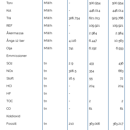
Torv
MWh
-
500,954
500,954
Kol
MWh
-
448,014
448,014
Trä
MWh
308,754
621,013
929,768
REF
MWh
-
109,921
109,921
Åkermassa
MWh
-
2,984
2,984
Ånga 12 bar
MWh
4,116
6,447
10,563
Olja
MWh
741
6,192
6,933
Emmissioner
SO2
tn
2.9
433
436
NOx
tn
308.5
354
663
Stoft
tn
16.5
55
72
HCI
tn
-
204
204
HF
tn
-
TOC
tn
-
2
2
CO
tn
-
81
81
Koldioxid
Fossilt
tn
210
363,006
363,217