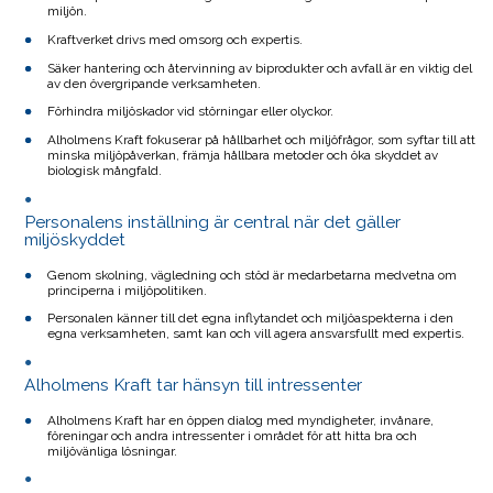
miljön.
Kraftverket drivs med omsorg och expertis.
Säker hantering och återvinning av biprodukter och avfall är en viktig del
av den övergripande verksamheten.
Förhindra miljöskador vid störningar eller olyckor.
Alholmens Kraft fokuserar på hållbarhet och miljöfrågor, som syftar till att
minska miljöpåverkan, främja hållbara metoder och öka skyddet av
biologisk mångfald.
Personalens inställning är central när det gäller
miljöskyddet
Genom skolning, vägledning och stöd är medarbetarna medvetna om
principerna i miljöpolitiken.
Personalen känner till det egna inflytandet och miljöaspekterna i den
egna verksamheten, samt kan och vill agera ansvarsfullt med expertis.
Alholmens Kraft tar hänsyn till intressenter
Alholmens Kraft har en öppen dialog med myndigheter, invånare,
föreningar och andra intressenter i området för att hitta bra och
miljövänliga lösningar.