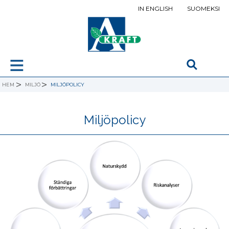
IN ENGLISH
SUOMEKSI
≡
>
>
HEM
MILJÖ
MILJÖPOLICY
Miljöpolicy