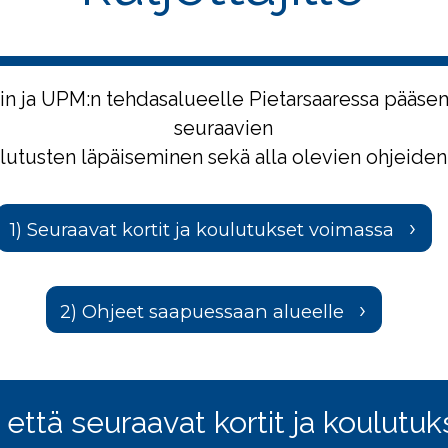
in ja UPM:n tehdasalueelle Pietarsaaressa pääse
seuraavien
ulutusten läpäiseminen sekä alla olevien ohjeiden
1) Seuraavat kortit ja koulutukset voimassa
2) Ohjeet saapuessaan alueelle
, että seuraavat kortit ja koulutu