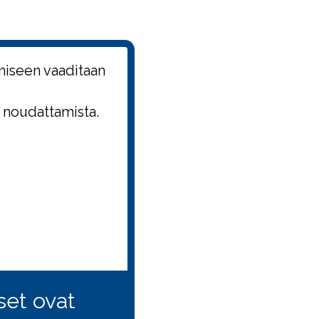
miseen vaaditaan
 noudattamista.
kset ovat