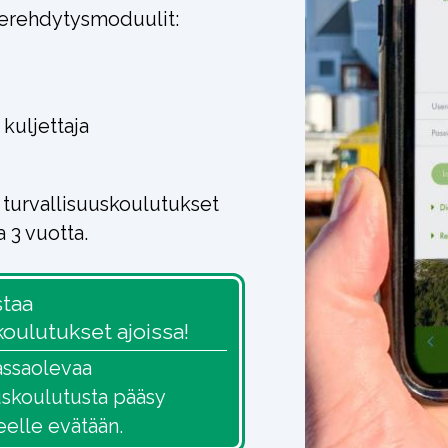
perehdytysmoduulit:
 kuljettaja
turvallisuuskoulutukset
 3 vuotta.
staa
koulutukset ajoissa!
assaolevaa
uskoulutusta pääsy
elle evätään.