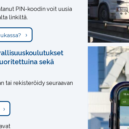
tanut PIN-koodin voit uusia
ta linkiltä.
hukassa?
vallisuuskoulutukset
suoritettuina sekä
än tai rekisteröidy seuraavan
avat