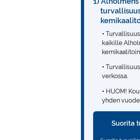
1) Alholmens 
turvallisuu
kemikaalito
• Turvallisuu
kaikille Alho
kemikaalitoimi
• Turvallisuu
verkossa.
• HUOM! Koul
yhden vuode
Suorita 