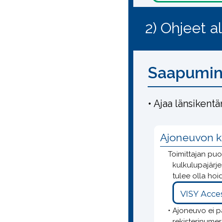
2) Ohjeet a
Saapumin
• Ajaa länsikentä
Ajoneuvon k
Toimittajan pu
kulkulupajärj
tulee olla ho
VISY Acce
• Ajoneuvo ei p
rekisterinumer