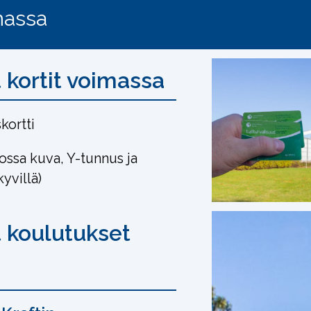
massa
 kortit voimassa
kortti
jossa kuva, Y-tunnus ja
yvillä)
 koulutukset