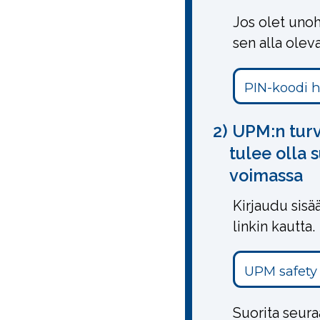
Jos olet unoh
sen alla oleval
PIN-koodi 
2) UPM:n tur
tulee olla 
voimassa
Kirjaudu sisä
linkin kautta.
UPM safety
Suorita seura