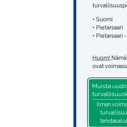
turvallisuus
• Suomi
• Pietarsaari
• Pietarsaari -
Huom!
Nämä 
ovat voimassa
Muista uudi
turvallisuus
Ilman voim
turvallisu
tehdasalue