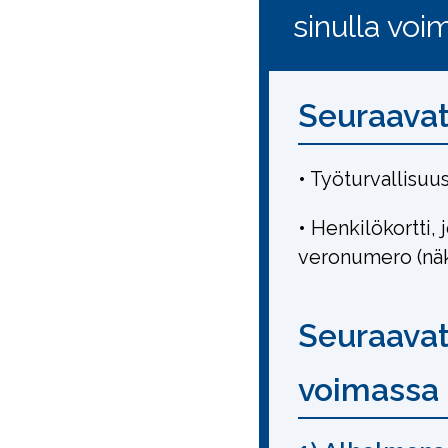
sinulla voi
Seuraavat
• Työturvallisuus
• Henkilökortti, 
veronumero (näk
Seuraavat
voimassa