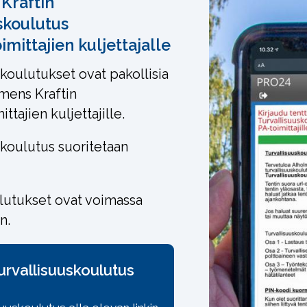
Kraftin
skoulutus
imittajien kuljettajalle
skoulutukset ovat pakollisia
lmens Kraftin
ttajien kuljettajille.
skoulutus suoritetaan
utukset ovat voimassa
n.
turvallisuuskoulutus