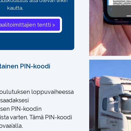
suuskoulutus alla olevan linkin
kautta.
tainen PIN-koodi
koulutuksen loppuvaiheessa
 saadaksesi
isen PIN-koodin
ista varten. Tämä PIN-koodi
vaa’alla.