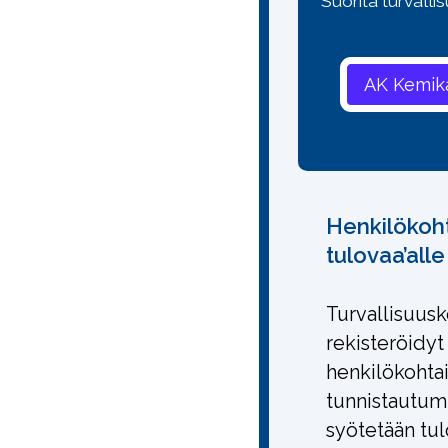
Suorita turvalli
Henkilökoh
tulovaa’alle
Turvallisuus
rekisteröidyt
henkilökohta
tunnistautum
syötetään tulo