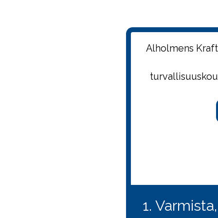
Alholmens Kraft
turvallisuusko
1. Varmista