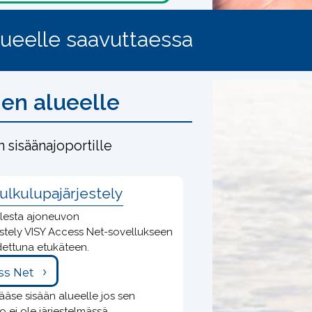
lueelle saavuttaessa
en alueelle
n sisäänajoportille
ulkulupajärjestely
olesta ajoneuvon
estely VISY Access Net-sovellukseen
idettuna etukäteen.
ss Net
ääse sisään alueelle jos sen
o ei ole järjestelmässä.