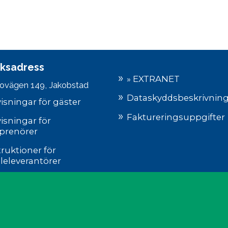
ksadress
» EXTRANET
ovägen 149, Jakobstad
Dataskyddsbeskrivnin
isningar för gäster
Faktureringsuppgifter
isningar för
prenörer
truktioner för
leleverantörer